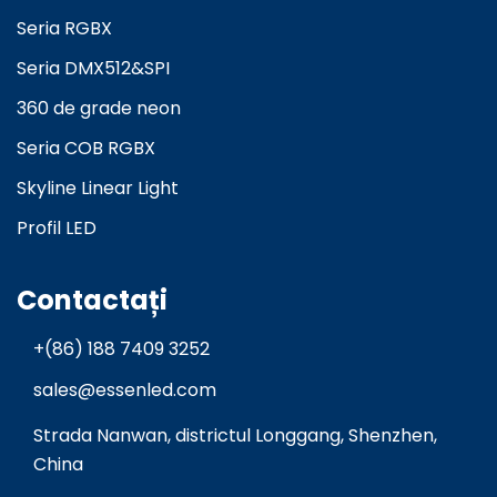
Seria RGBX
Seria DMX512&SPI
360 de grade neon
Seria COB RGBX
Skyline Linear Light
Profil LED
Contactați
+(86) 188 7409 3252
sales@essenled.com
Strada Nanwan, districtul Longgang, Shenzhen,
China