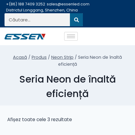
+(86) 188 7409 3252
sales@essenled.com
Districtul Longgang, Shenzhen, China
Acasă
/
Produs
/
Neon Strip
/
Seria Neon de înaltă
eficiență
Seria Neon de înaltă
eficiență
Afișez toate cele 3 rezultate