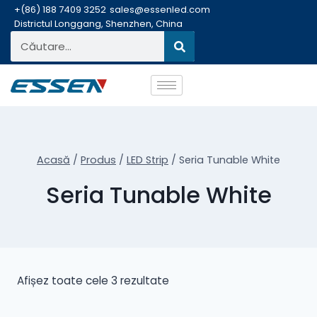
+(86) 188 7409 3252
sales@essenled.com
Districtul Longgang, Shenzhen, China
Acasă
/
Produs
/
LED Strip
/
Seria Tunable White
Seria Tunable White
Afișez toate cele 3 rezultate