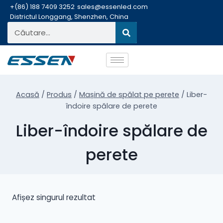
+(86) 188 7409 3252
sales@essenled.com
Districtul Longgang, Shenzhen, China
Acasă
/
Produs
/
Mașină de spălat pe perete
/
Liber-
îndoire spălare de perete
Liber-îndoire spălare de
perete
Afișez singurul rezultat