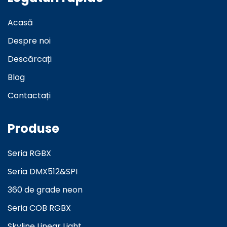
Acasă
Despre noi
Descărcați
Blog
Contactați
Produse
Seria RGBX
Seria DMX512&SPI
360 de grade neon
Seria COB RGBX
Skyline Linear Light