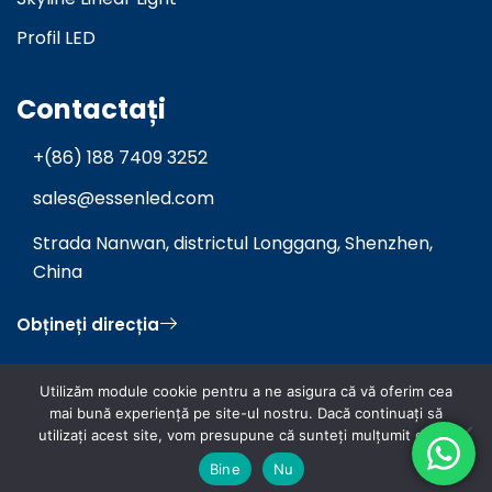
Profil LED
Contactați
+(86) 188 7409 3252
sales@essenled.com
Strada Nanwan, districtul Longgang, Shenzhen,
China
Obțineți direcția
Utilizăm module cookie pentru a ne asigura că vă oferim cea
mai bună experiență pe site-ul nostru. Dacă continuați să
utilizați acest site, vom presupune că sunteți mulțumit de el.
Drepturi de autor © 2026 Essenled Lighting CO.,LTD
Bine
Nu