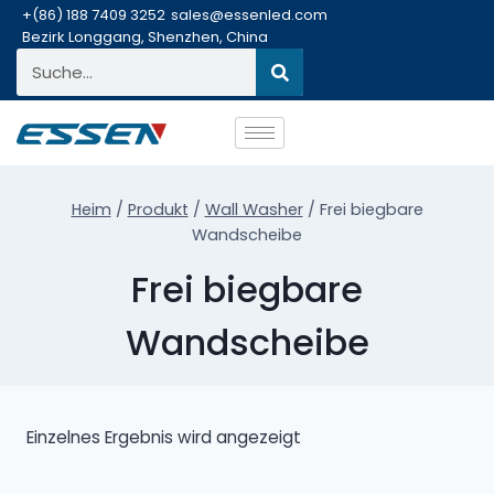
+(86) 188 7409 3252
sales@essenled.com
Bezirk Longgang, Shenzhen, China
Heim
/
Produkt
/
Wall Washer
/
Frei biegbare
Wandscheibe
Frei biegbare
Wandscheibe
Einzelnes Ergebnis wird angezeigt