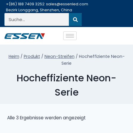
+(86) 188 7409 3252
sales@essenled.com
Bezirk Longgang, Shenzhen, China
Heim
/
Produkt
/
Neon-Streifen
/
Hocheffiziente Neon-
Serie
Hocheffiziente Neon-
Serie
Alle 3 Ergebnisse werden angezeigt