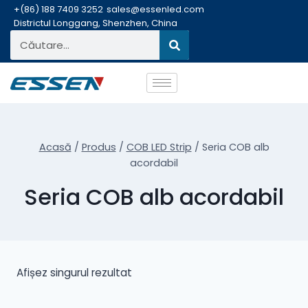
+(86) 188 7409 3252
sales@essenled.com
Districtul Longgang, Shenzhen, China
Acasă
/
Produs
/
COB LED Strip
/
Seria COB alb
acordabil
Seria COB alb acordabil
Afișez singurul rezultat