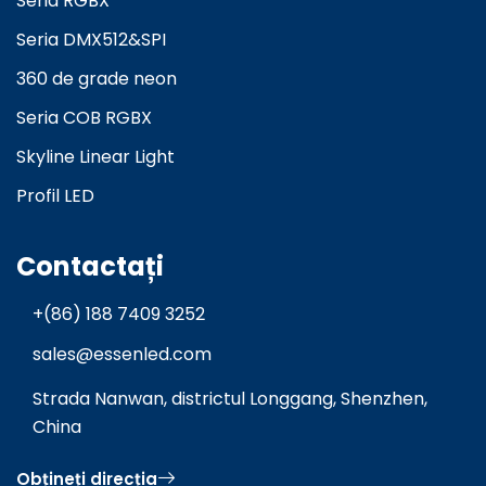
Seria RGBX
Seria DMX512&SPI
360 de grade neon
Seria COB RGBX
Skyline Linear Light
Profil LED
Contactați
+(86) 188 7409 3252
sales@essenled.com
Strada Nanwan, districtul Longgang, Shenzhen,
China
Obțineți direcția