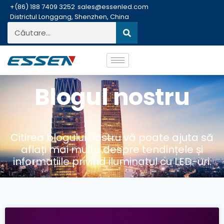
+(86) 188 7409 3252
sales@essenled.com
Districtul Longgang, Shenzhen, China
Blogul nostru
Citirea blogului nostru vă poate ajuta să
aflați mai multe despre tendințele și
informațiile privind iluminatul cu LED-uri.