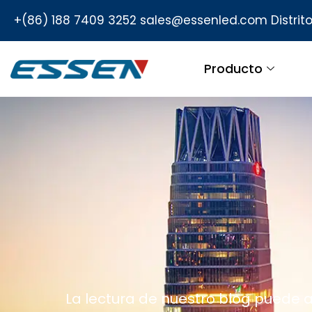
+(86) 188 7409 3252
sales@essenled.com
Distri
Producto
La lectura de nuestro blog puede a