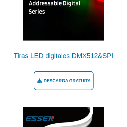
Tiras LED digitales DMX512&SPI
DESCARGA GRATUITA