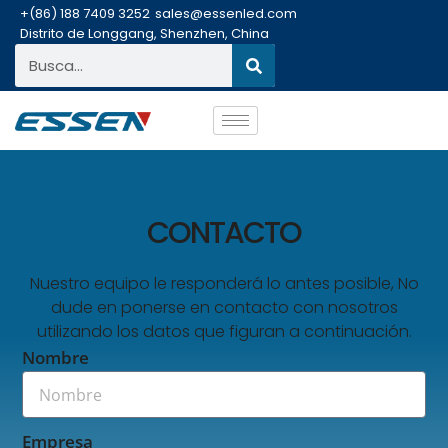
+(86) 188 7409 3252
sales@essenled.com
Distrito de Longgang, Shenzhen, China
CONTACTO
Nuestro equipo le responderá lo antes posible, No
dude en ponerse en contacto con nosotros
utilizando los datos que figuran a continuación.
Nombre
Empresa