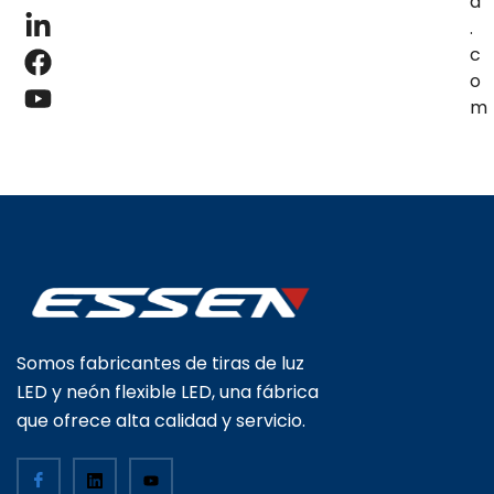
d
.
c
o
m
Somos fabricantes de tiras de luz
LED y neón flexible LED, una fábrica
que ofrece alta calidad y servicio.