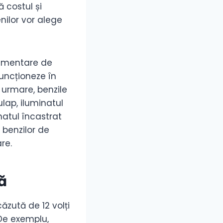
 costul și
ilor vor alege
limentare de
funcționeze în
n urmare, benzile
ulap, iluminatul
inatul încastrat
 benzilor de
re.
ă
ăzută de 12 volți
 De exemplu,