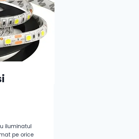
i
u iluminatul
rmat pe orice