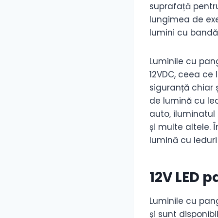
suprafață pentru
lungimea de exe
lumini cu bandă 
Luminile cu pang
12VDC, ceea ce l
siguranță chiar 
de lumină cu led
auto, iluminatul 
și multe altele.
lumină cu leduri 
12V LED p
Luminile cu pang
și sunt disponibi