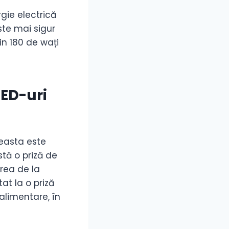
gie electrică
ste mai sigur
in 180 de wați
LED-uri
ceasta este
stă o priză de
rea de la
at la o priză
alimentare, în