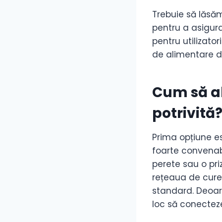
Trebuie să lăsă
pentru a asigura
pentru utilizato
de alimentare de
Cum să al
potrivită
Prima opțiune es
foarte convenabi
perete sau o pr
rețeaua de curen
standard. Deoare
loc să conecteze 