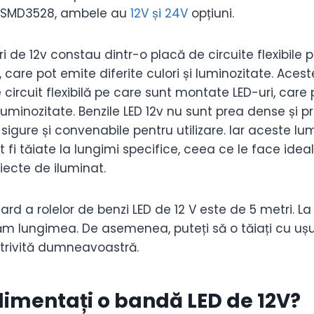
 SMD3528, ambele au
12V și 24V
opțiuni.
ri de 12v constau dintr-o placă de circuite flexibile 
 care pot emite diferite culori și luminozitate. Ace
 circuit flexibilă pe care sunt montate LED-uri, care
i luminozitate. Benzile LED 12v nu sunt prea dense și 
sigure și convenabile pentru utilizare. Iar aceste lum
t fi tăiate la lungimi specifice, ceea ce le face idea
iecte de iluminat.
d a rolelor de benzi LED de 12 V este de 5 metri. L
m lungimea. De asemenea, puteți să o tăiați cu ușu
trivită dumneavoastră.
imentați o bandă LED de 12V?