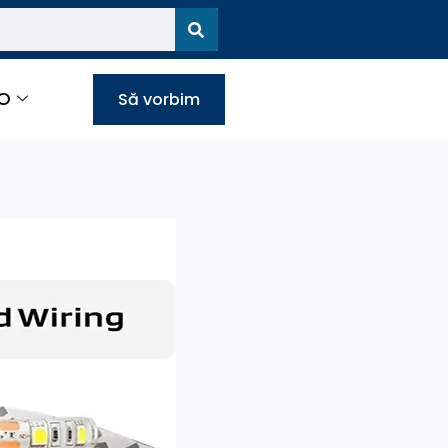
O
Să vorbim