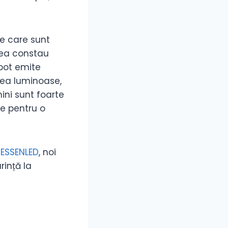
pe care sunt
stea constau
 pot emite
prea luminoase,
ini sunt foarte
le pentru o
a
ESSENLED
, noi
rință la