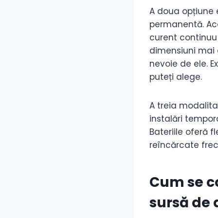
A doua opțiune 
permanentă. Ace
curent continuu 
dimensiuni mai d
nevoie de ele. E
puteți alege.
A treia modalitat
instalări tempor
Bateriile oferă f
reîncărcate frec
Cum se co
sursă de 