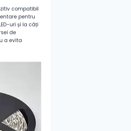
zitiv compatibil
mentare pentru
ED-uri și la câți
rsei de
u a evita