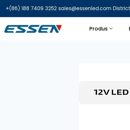
+(86) 188 7409 3252
sales@essenled.com
Distri
Produs