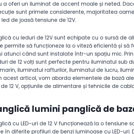
 a oferi un iluminat de accent moale și neted. Dacă
cuție sunt primele considerente, majoritatea oamen
led de joasă tensiune de 12V.
lică cu leduri de 12V sunt echipate cu o sursă de a
e permite să funcționeze la o viteză eficientă și să 
și atunci când sunt instalate într-un spațiu mic. Pri
uri de 12 volți sunt perfecte pentru iluminatul sub d
marin, iluminatul rafturilor, iluminatul de lucru, ilum
 În acest articol, vom aborda elementele de bază ale
de 12 V, opțiunile de alimentare și tehnicile de cabla
anglică lumini panglică de baz
lică cu LED-uri de 12 V funcționează la o tensiune sc
le în diferite profiluri de benzi luminoase cu LED-uri.