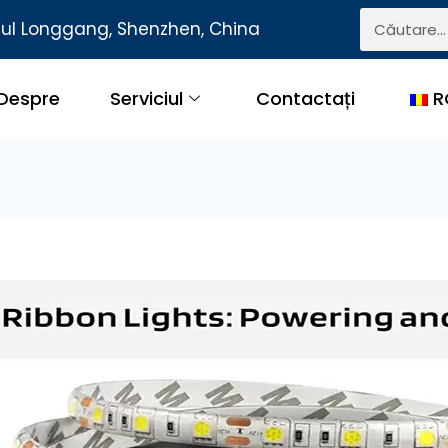
ctul Longgang, Shenzhen, China
Despre
Serviciul
Contactați
R