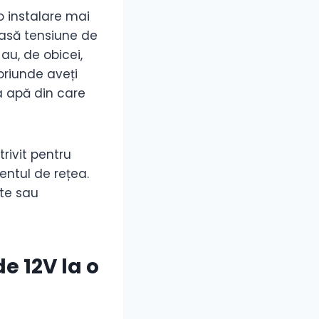
o instalare mai
oasă tensiune de
au, de obicei,
oriunde aveți
la apă din care
trivit pentru
entul de rețea.
ite sau
e 12V la o