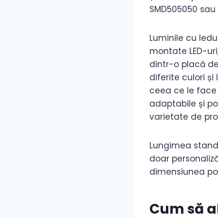
SMD505050 sau
Luminile cu ledu
montate LED-uri,
dintr-o placă de
diferite culori ș
ceea ce le face 
adaptabile și po
varietate de pro
Lungimea standar
doar personaliză
dimensiunea po
Cum să al