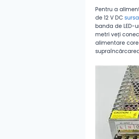
Pentru a aliment
de 12 V DC
sursa
banda de LED-uri,
metri veți conec
alimentare core
supraîncărcarea