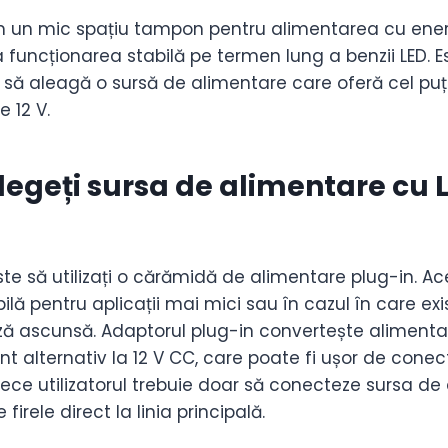
m un mic spațiu tampon pentru alimentarea cu ener
 funcționarea stabilă pe termen lung a benzii LED. E
ri să aleagă o sursă de alimentare care oferă cel puț
 12 V.
egeți sursa de alimentare cu 
?
te să utilizați o cărămidă de alimentare plug-in. A
lă pentru aplicații mai mici sau în cazul în care exi
iză ascunsă. Adaptorul plug-in convertește alimenta
t alternativ la 12 V CC, care poate fi ușor de conect
ce utilizatorul trebuie doar să conecteze sursa de 
firele direct la linia principală.