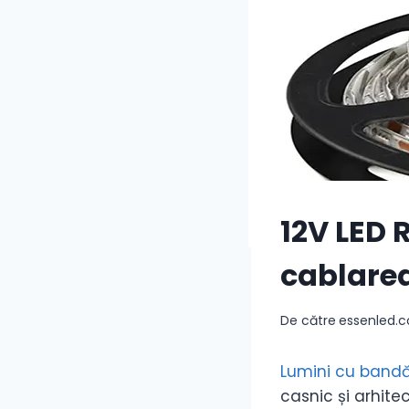
12V LED 
cablare
De către
essenled.
Lumini cu bandă
casnic și arhite