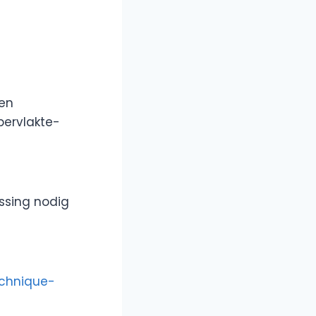
en
pervlakte-
ossing nodig
chnique-