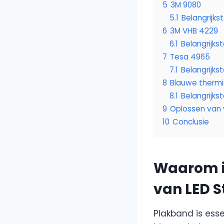
5
3M 9080
5.1
Belangrijk
6
3M VHB 4229
6.1
Belangrijk
7
Tesa 4965
7.1
Belangrijk
8
Blauwe therm
8.1
Belangrijk
9
Oplossen van 
10
Conclusie
Waarom is
van LED S
Plakband is essen