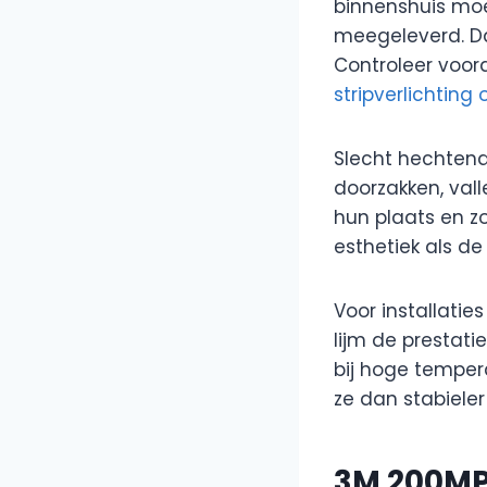
binnenshuis moe
meegeleverd. Dan
Controleer voord
stripverlichting
Slecht hechtende
doorzakken, vall
hun plaats en zo
esthetiek als de 
Voor installatie
lijm de prestat
bij hoge temper
ze dan stabieler 
3M 200M