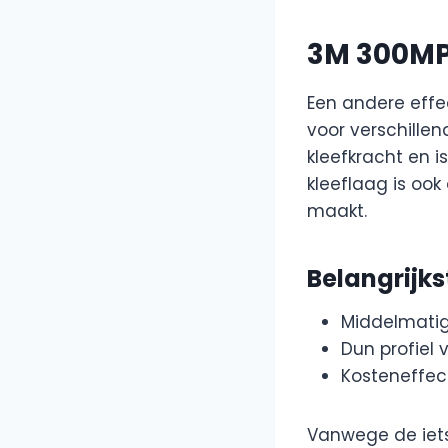
3M 300M
Een andere effec
voor verschillen
kleefkracht en 
kleeflaag is ook
maakt.
Belangrijk
Middelmatig
Dun profiel 
Kosteneffec
Vanwege de iets