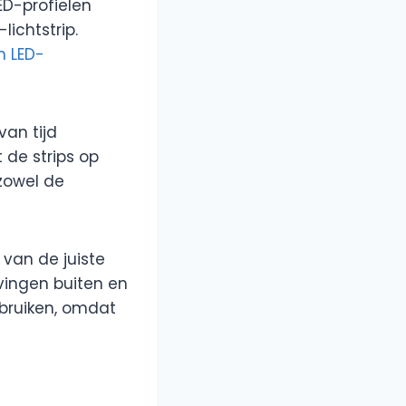
ED-profielen
lichtstrip.
n LED-
van tijd
 de strips op
 zowel de
 van de juiste
vingen buiten en
bruiken, omdat