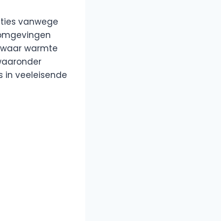
laties vanwege
r omgevingen
n waar warmte
 waaronder
s in veeleisende