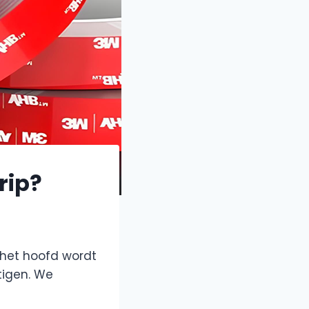
rip?
 het hoofd wordt
tigen. We