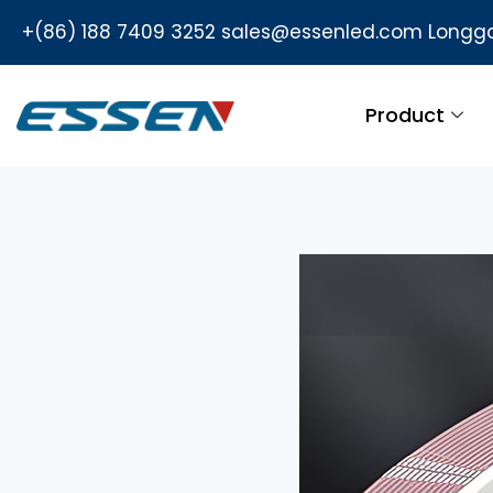
+(86) 188 7409 3252
sales@essenled.com
Longga
Product