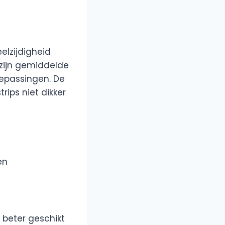
elzijdigheid
 zijn gemiddelde
oepassingen. De
rips niet dikker
en
 beter geschikt