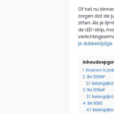
Of het nu binne
zorgen dat de ju
zitten. Als je li
de LED-strip, ma
verlichtingsarm
je dubbelzijdige
Inhoudsopga
1
Waarom is plakb
2
3M 200MP
2.1
Belangrijk
3
3M 300MP
3.1
Belangrijk
4
3M 9080
4.1
Belangrijk