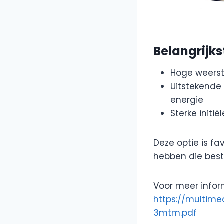
Belangrijk
Hoge weers
Uitstekende
energie
Sterke initi
Deze optie is fa
hebben die besta
Voor meer infor
https://multi
3mtm.pdf