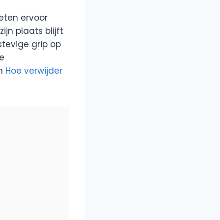
eten ervoor
jn plaats blijft
 stevige grip op
de
an
Hoe verwijder