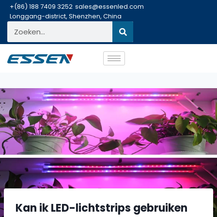
+(86) 188 7409 3252
sales@essenled.com
Longgang-district, Shenzhen, China
Kan ik LED-lichtstrips gebruiken