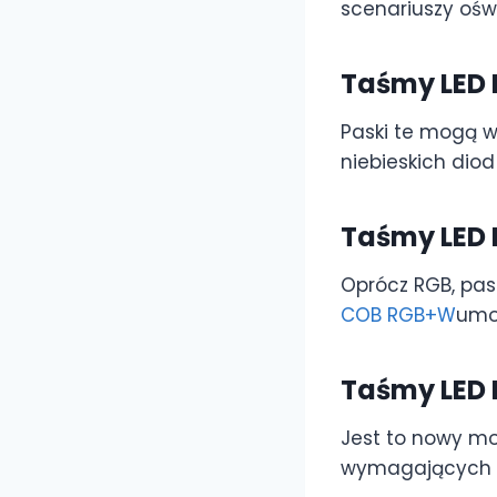
scenariuszy ośw
Taśmy LED
Paski te mogą w
niebieskich diod
Taśmy LED
Oprócz RGB, pask
COB RGB+W
umoż
Taśmy LED
Jest to nowy mo
wymagających k