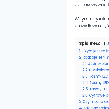
dostosowywać ta
W tym artykule 
prawidłowo ciąć
Spis treści
U
1
Czym jest taś
2
Rodzaje serii
2.1
Jednokolo
2.2
Dwukoloro
2.3
Taśmy LED
2.4
Taśmy LE
2.5
Taśmy LE
2.6
Cyfrowe pa
3
Czy można ci
4
Jak ciąć taśm