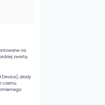
 montowane na
rdziej zwartą
 Device), diody
ki czemu
nomiernego