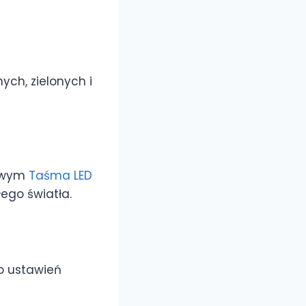
ch, zielonych i
nowym
Taśma LED
łego światła.
do ustawień