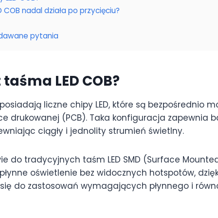
 COB nadal działa po przycięciu?
adawane pytania
t taśma LED COB?
posiadają liczne chipy LED, które są bezpośrednio
tce drukowanej (PCB). Taka konfiguracja zapewnia ba
ewniając ciągły i jednolity strumień świetlny.
ie do tradycyjnych taśm LED SMD (Surface Mounted
 płynne oświetlenie bez widocznych hotspotów, dzię
ą się do zastosowań wymagających płynnego i rów