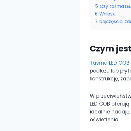
5
Czy taśma LED
6
Wnioski
7
Najczęściej z
Czym jes
Taśma LED COB
podłożu lub pły
konstrukcję, zap
W przeciwieństw
LED COB oferują
idealnie nadaj
oświetlenia.