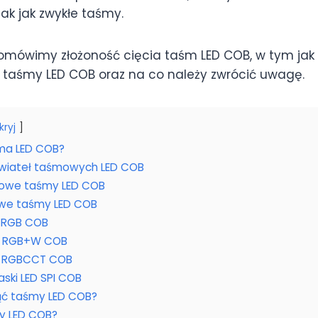
k jak zwykłe taśmy.
omówimy złożoność cięcia taśm LED COB, w tym jak 
 taśmy LED COB oraz na co należy zwrócić uwagę.
kryj
ma LED COB?
 świateł taśmowych LED COB
rowe taśmy LED COB
we taśmy LED COB
 RGB COB
D RGB+W COB
D RGBCCT COB
ski LED SPI COB
ąć taśmy LED COB?
y LED COB?