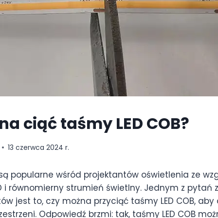
na ciąć taśmy LED COB?
13 czerwca 2024 r.
są popularne wśród projektantów oświetlenia ze wz
D i równomierny strumień świetlny. Jednym z pyta
entów jest to, czy można przyciąć taśmy LED COB, ab
zestrzeni. Odpowiedź brzmi: tak, taśmy LED COB możn