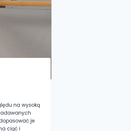
ględu na wysoką
ń zadawanych
y dopasować je
a ciąć i