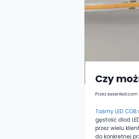
Czy moż
Przez
essenled.com
Taśmy LED COB
gęstość diod LE
przez wielu kli
do konkretnej pr