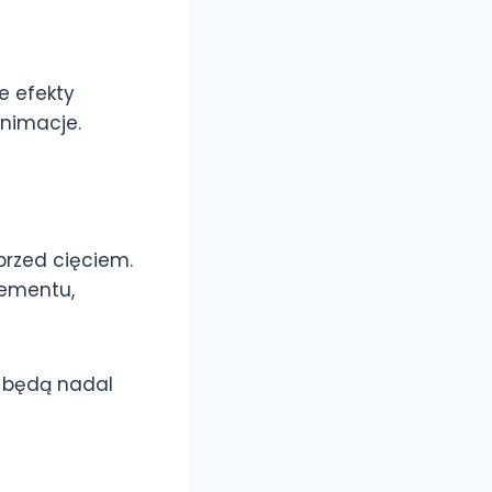
e efekty
animacje.
przed cięciem.
lementu,
i będą nadal