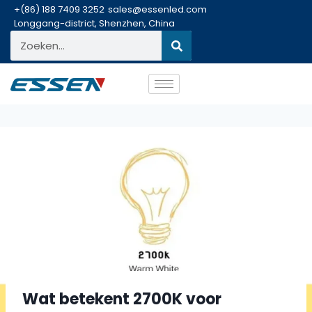
+(86) 188 7409 3252
sales@essenled.com
Longgang-district, Shenzhen, China
Wat betekent 2700K voor