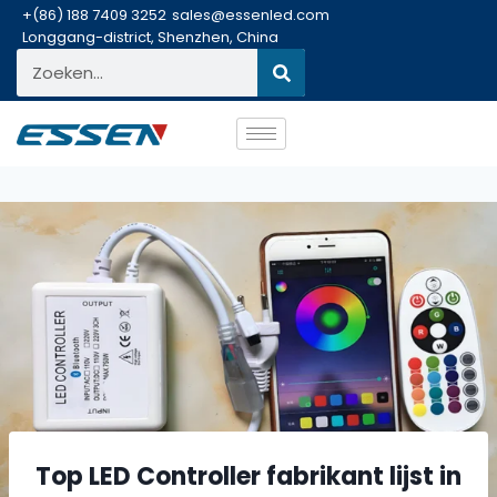
+(86) 188 7409 3252
sales@essenled.com
Longgang-district, Shenzhen, China
Top LED Controller fabrikant lijst in