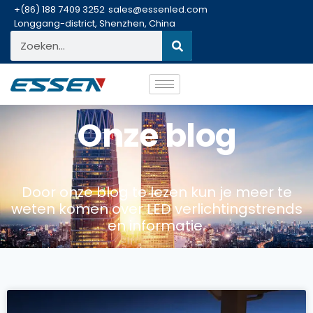
+(86) 188 7409 3252
sales@essenled.com
Longgang-district, Shenzhen, China
Onze blog
Door onze blog te lezen kun je meer te
weten komen over LED verlichtingstrends
en informatie.