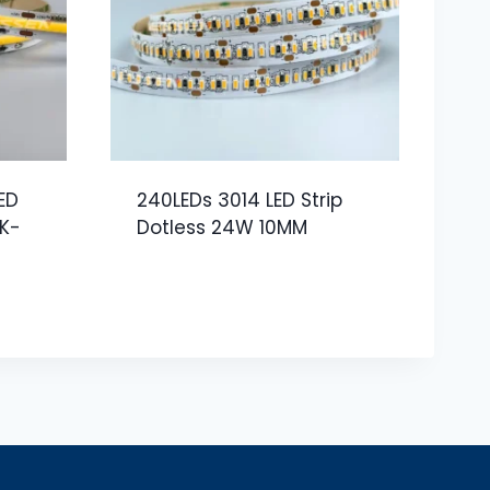
ED
240LEDs 3014 LED Strip
0K-
Dotless 24W 10MM