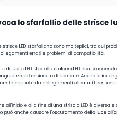
oca lo sfarfallio delle strisce 
le strisce LED sfarfallano sono molteplici, tra cui prob
ollegamenti errati e problemi di compatibilità.
a di luci a LED sfarfalla e alcuni LED non si accendon
ngruenze di tensione o di corrente. Anche le incon
amente causate da collegamenti allentati) possono 
one all'inizio e alla fine di una striscia LED è diversa 
to può anche causare l'oscuramento della luce all'a