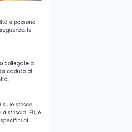
alità e possono
nseguenza, le
no collegate a
 La caduta di
ità.
 sulle strisce
a striscia LED, è
specifici di