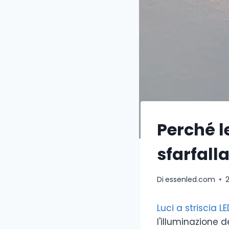
Perché l
sfarfall
Di
essenled.com
Luci a striscia L
l'illuminazione