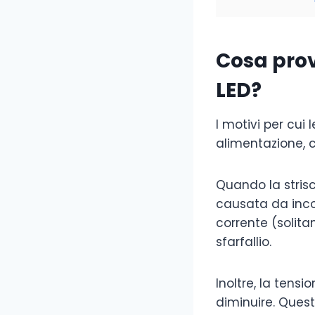
Cosa prov
LED?
I motivi per cui 
alimentazione, c
Quando la strisci
causata da inco
corrente (solit
sfarfallio.
Inoltre, la tensi
diminuire. Ques