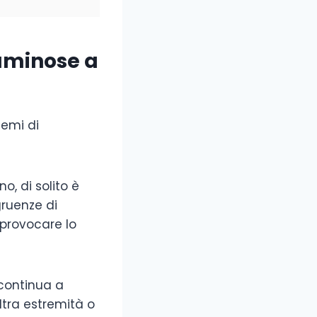
luminose a
lemi di
o, di solito è
gruenze di
provocare lo
e continua a
ltra estremità o