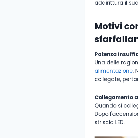
addirittura il s
Motivi co
sfarfalla
Potenza insuffi
Una delle ragioni
alimentazione
. 
collegate, perta
Collegamento a
Quando si collega
Dopo l'accension
striscia LED.