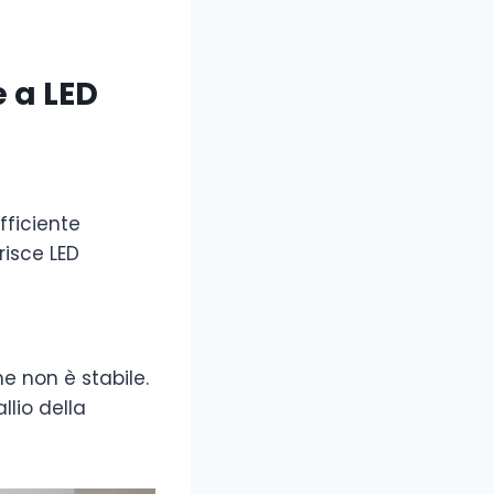
e a LED
fficiente
risce LED
ne non è stabile.
llio della