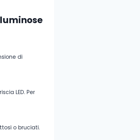
e luminose
nsione di
riscia LED. Per
tosi o bruciati.