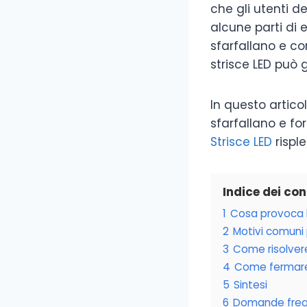
che gli utenti d
alcune parti di 
sfarfallano e co
strisce LED può g
In questo articol
sfarfallano e fo
Strisce LED
rispl
Indice dei co
1
Cosa provoca lo
2
Motivi comuni 
3
Come risolvere
4
Come fermare l
5
Sintesi
6
Domande freq