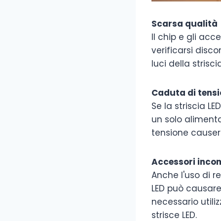
Scarsa qualità
Il chip e gli acc
verificarsi disc
luci della stris
Caduta di tens
Se la striscia L
un solo alimenta
tensione causerà
Accessori incom
Anche l'uso di r
LED può causare 
necessario utili
strisce LED.