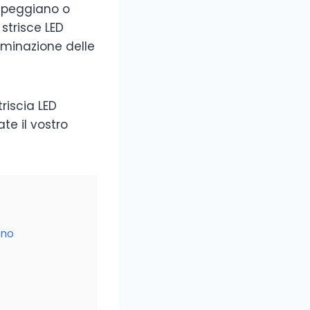
ampeggiano o
strisce LED
luminazione delle
riscia LED
te il vostro
ono