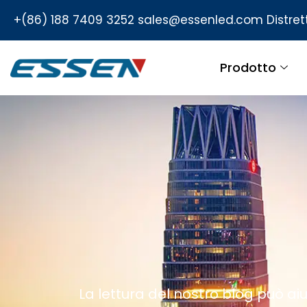
+(86) 188 7409 3252
sales@essenled.com
Distre
Prodotto
La lettura del nostro blog può aiu