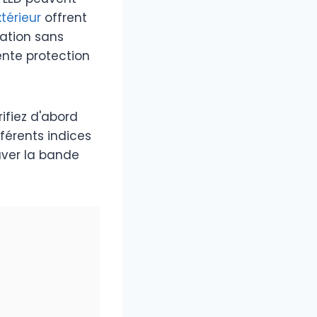
térieur
offrent
sation sans
nte protection
ifiez d'abord
fférents indices
ouver la bande