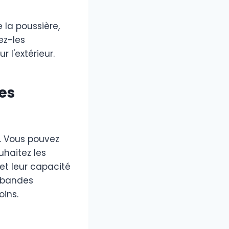
e la poussière,
iez-les
l'extérieur.
des
P. Vous pouvez
uhaitez les
 et leur capacité
s bandes
oins.