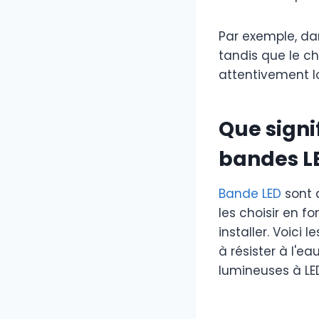
Par exemple, dans
tandis que le chi
attentivement l
Que signif
bandes L
Bande LED
sont d
les choisir en f
installer. Voici
à résister à l'e
lumineuses à LED