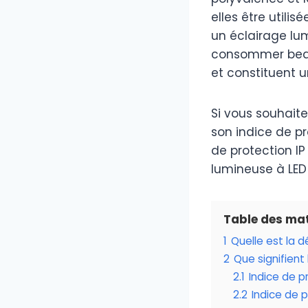
elles être utilisé
un éclairage lu
consommer beauc
et constituent un
Si vous souhaite
son indice de pr
de protection IP
lumineuse à LED 
Table des mat
1
Quelle est la d
2
Que signifient
2.1
Indice de p
2.2
Indice de 