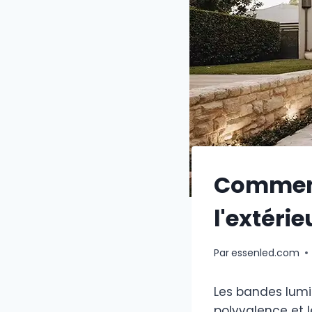
Comment
l'extérie
Par
essenled.com
Les bandes lumin
polyvalence et l