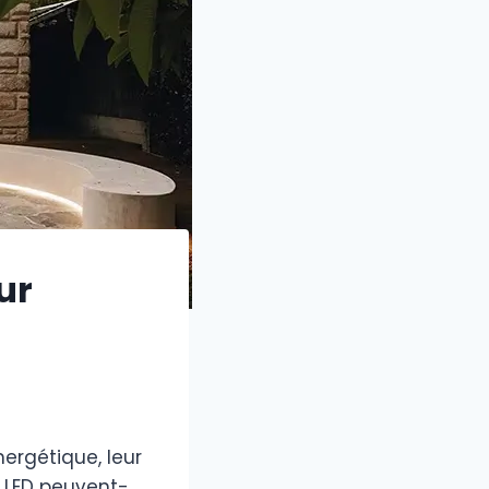
ur
ergétique, leur
à LED peuvent-