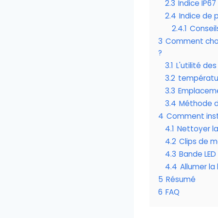
2.3
Indice IP67
2.4
Indice de 
2.4.1
Conseil
3
Comment choisi
?
3.1
L'utilité de
3.2
températur
3.3
Emplacemen
3.4
Méthode d'
4
Comment insta
4.1
Nettoyer l
4.2
Clips de 
4.3
Bande LED 
4.4
Allumer la
5
Résumé
6
FAQ