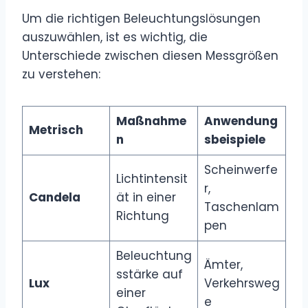
Um die richtigen Beleuchtungslösungen
auszuwählen, ist es wichtig, die
Unterschiede zwischen diesen Messgrößen
zu verstehen:
Maßnahme
Anwendung
Metrisch
n
sbeispiele
Scheinwerfe
Lichtintensit
r,
Candela
ät in einer
Taschenlam
Richtung
pen
Beleuchtung
Ämter,
sstärke auf
Lux
Verkehrsweg
einer
e