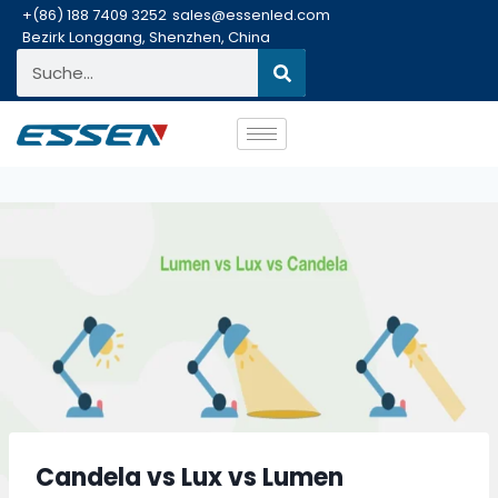
+(86) 188 7409 3252
sales@essenled.com
Bezirk Longgang, Shenzhen, China
Candela vs Lux vs Lumen