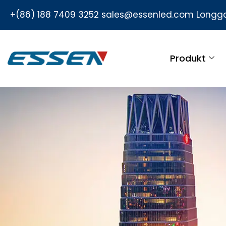
+(86) 188 7409 3252
sales@essenled.com
Longga
Produkt