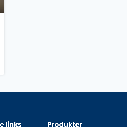
e links
Produkter