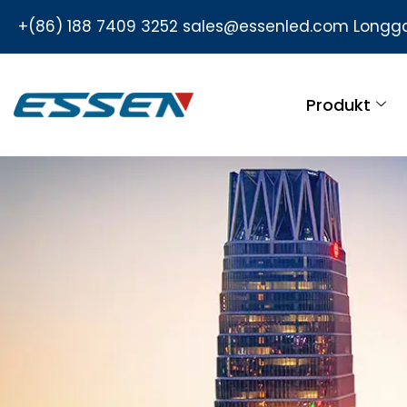
+(86) 188 7409 3252
sales@essenled.com
Longga
Produkt