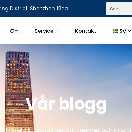
ng District, Shenzhen, Kina
Om
Service
Kontakt
SV
Vår blogg
g kan du lära dig mer om trender och infor