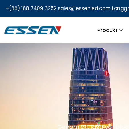
+(86) 188 7409 3252
sales@essenled.com
Longga
Produkt
Genom att läsa vår blog