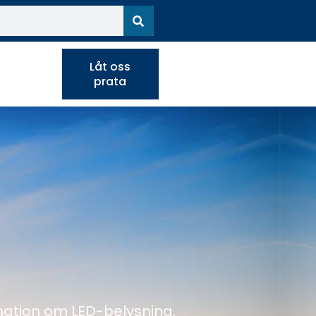
Låt oss
prata
mation om LED-belysning.