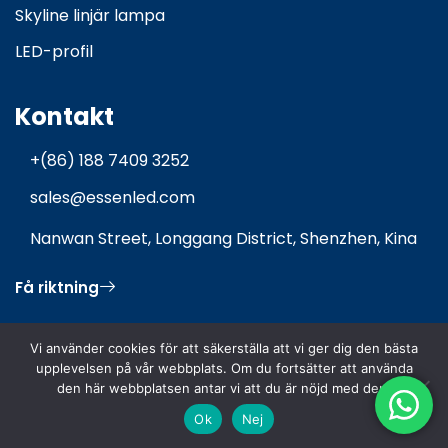
Skyline linjär lampa
LED-profil
Kontakt
+(86) 188 7409 3252
sales@essenled.com
Nanwan Street, Longgang District, Shenzhen, Kina
Få riktning
Vi använder cookies för att säkerställa att vi ger dig den bästa
upplevelsen på vår webbplats. Om du fortsätter att använda
den här webbplatsen antar vi att du är nöjd med den.
Upphovsrätt © 2026 Essenled Lighting CO.,LTD
Ok
Nej