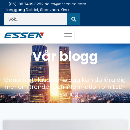
+(86) 188 7409 3252
sales@essenled.com
Longgang District, Shenzhen, Kina
Vår blogg
Genom att läsa vår blogg kan du lära dig
mer om trender och information om LED-
belysning.