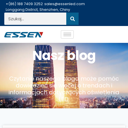
+(86) 188 7409 3252
sales@essenled.com
Longgang District, Shenzhen, Chiny
Nasz blog
Czytanie naszego bloga może pomóc
dowiedzieć się więcej o trendach i
informacjach dotyczących oświetlenia
LED.