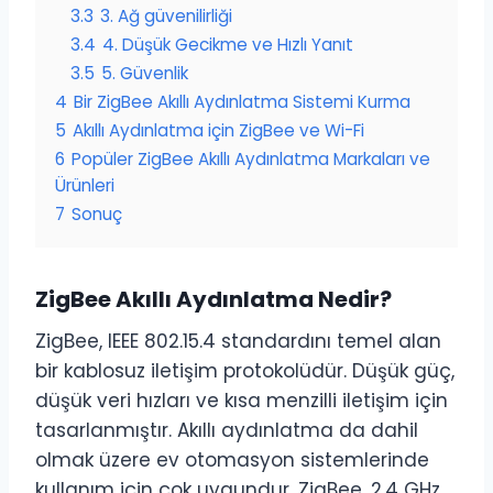
3.3
3. Ağ güvenilirliği
3.4
4. Düşük Gecikme ve Hızlı Yanıt
3.5
5. Güvenlik
4
Bir ZigBee Akıllı Aydınlatma Sistemi Kurma
5
Akıllı Aydınlatma için ZigBee ve Wi-Fi
6
Popüler ZigBee Akıllı Aydınlatma Markaları ve
Ürünleri
7
Sonuç
ZigBee Akıllı Aydınlatma Nedir?
ZigBee, IEEE 802.15.4 standardını temel alan
bir kablosuz iletişim protokolüdür. Düşük güç,
düşük veri hızları ve kısa menzilli iletişim için
tasarlanmıştır. Akıllı aydınlatma da dahil
olmak üzere ev otomasyon sistemlerinde
kullanım için çok uygundur. ZigBee, 2,4 GHz