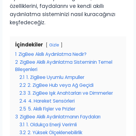
özelliklerini, faydalarını ve kendi akıllı
aydınlatma sisteminizi nasıl kuracağınızı
keşfedeceğiz.
İçindekiler
Gizle
1
ZigBee Akıllı Aydınlatma Nedir?
2
ZigBee Akıllı Aydınlatma Sisteminin Temel
Bileşenleri
2.1
1. ZigBee Uyumlu Ampuller
2.2
2. ZigBee Hub veya Ağ Geçidi
2.3
3. ZigBee Işık Anahtarları ve Dimmerler
2.4
4. Hareket Sensörleri
2.5
5. Akıllı Fişler ve Prizler
3
ZigBee Akıllı Aydınlatmanın Faydaları
3.1
1. Oldukça Enerji Verimli
3.2
2. Yüksek Ölçeklenebilirlik