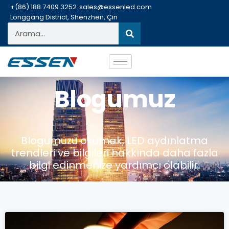
+(86) 188 7409 3252
sales@essenled.com
Longgang District, Shenzhen, Çin
Blogumuz
Blogumuzu okumak, LED aydınlatma
trendleri ve bilgileri hakkında daha fazla
bilgi edinmenize yardımcı olabilir.