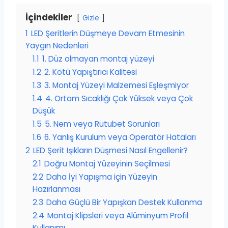
İçindekiler
Gizle
1
LED Şeritlerin Düşmeye Devam Etmesinin
Yaygın Nedenleri
1.1
1. Düz olmayan montaj yüzeyi
1.2
2. Kötü Yapıştırıcı Kalitesi
1.3
3. Montaj Yüzeyi Malzemesi Eşleşmiyor
1.4
4. Ortam Sıcaklığı Çok Yüksek veya Çok
Düşük
1.5
5. Nem veya Rutubet Sorunları
1.6
6. Yanlış Kurulum veya Operatör Hataları
2
LED Şerit Işıkların Düşmesi Nasıl Engellenir?
2.1
Doğru Montaj Yüzeyinin Seçilmesi
2.2
Daha İyi Yapışma için Yüzeyin
Hazırlanması
2.3
Daha Güçlü Bir Yapışkan Destek Kullanma
2.4
Montaj Klipsleri veya Alüminyum Profil
Kullanımı