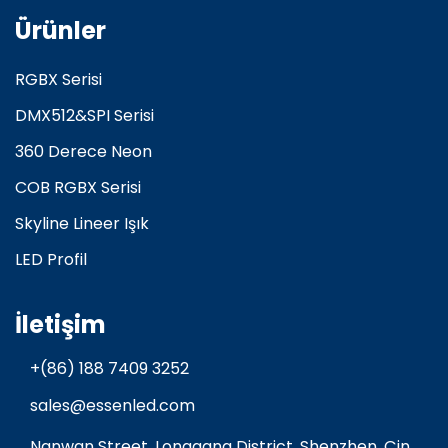
Ürünler
RGBX Serisi
DMX512&SPI Serisi
360 Derece Neon
COB RGBX Serisi
Skyline Lineer Işık
LED Profil
İletişim
+(86) 188 7409 3252
sales@essenled.com
Nanwan Street, Longgang District, Shenzhen, Çin