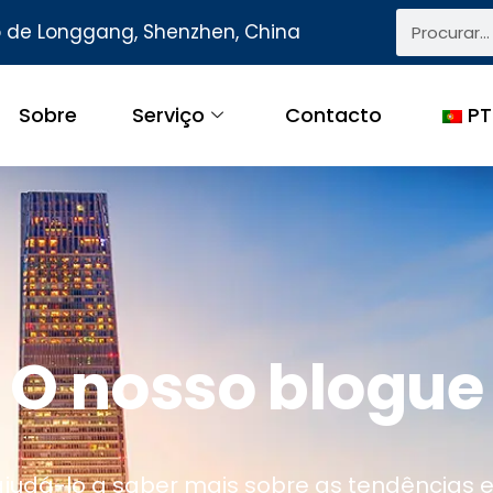
to de Longgang, Shenzhen, China
Sobre
Serviço
Contacto
PT
O nosso blogue
ajudá-lo a saber mais sobre as tendências 