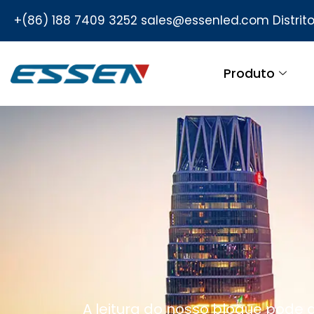
+(86) 188 7409 3252
sales@essenled.com
Distri
Produto
A leitura do nosso blogue pode 