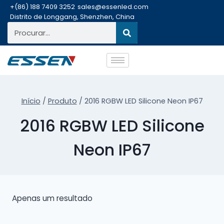
+(86) 188 7409 3252
sales@essenled.com
Distrito de Longgang, Shenzhen, China
Início
/
Produto
/
2016 RGBW LED Silicone Neon IP67
2016 RGBW LED Silicone
Neon IP67
Apenas um resultado