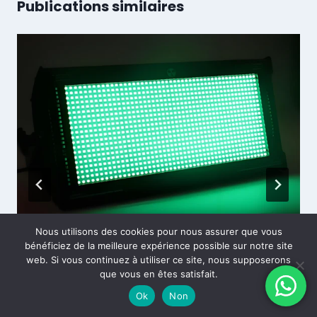
Publications similaires
Nous utilisons des cookies pour nous assurer que vous
bénéficiez de la meilleure expérience possible sur notre site
Pourquoi les lumières LED
web. Si vous continuez à utiliser ce site, nous supposerons
scintillent-elles sur les vidéos ?
que vous en êtes satisfait.
Ok
Non
Par
essenled.com
24 février 2025