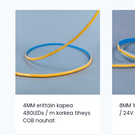
4MM erittäin kapea
8MM 1
480LEDs / m korkea tiheys
/ 24V
COB nauhat