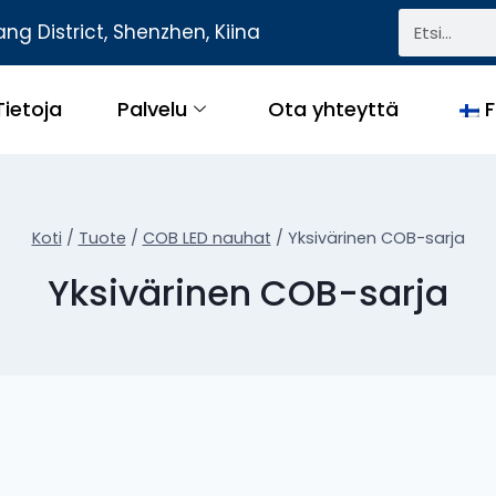
ng District, Shenzhen, Kiina
Tietoja
Palvelu
Ota yhteyttä
F
Koti
/
Tuote
/
COB LED nauhat
/
Yksivärinen COB-sarja
Yksivärinen COB-sarja