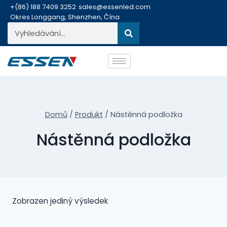
+(86) 188 7409 3252
sales@essenled.com
Okres Longgang, Shenzhen, Čína
Domů
/
Produkt
/
Nástěnná podložka
Nástěnná podložka
Zobrazen jediný výsledek